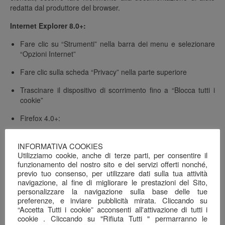
redatta dal produttore del browser.
Internet Explorer 8.0+:
Fare clic su “Strumenti” nella barra dei menu e selezionare
“Opzioni Internet”
Fare clic sulla scheda “Privacy” nella parte superiore
Trascinare il dispositivo di scorrimento fino a “Blocca tutti i
cookie”
Firefox 4.0+:
Fare clic su “Strumenti” nella barra dei menù
INFORMATIVA COOKIES
Selezionare “Opzioni”
Utilizziamo cookie, anche di terze parti, per consentire il
funzionamento del nostro sito e dei servizi offerti nonché,
Fare clic sulla scheda “Privacy”
previo tuo consenso, per utilizzare dati sulla tua attività
navigazione, al fine di migliorare le prestazioni del Sito,
Selezionare la casella “Attiva l’opzione anti-tracciamento dei
personalizzare la navigazione sulla base delle tue
preferenze, e inviare pubblicità mirata. Cliccando su
dati personali”
“Accetta Tutti i cookie” acconsenti all'attivazione di tutti i
cookie . Cliccando su "Rifiuta Tutti " permarranno le
Chrome: